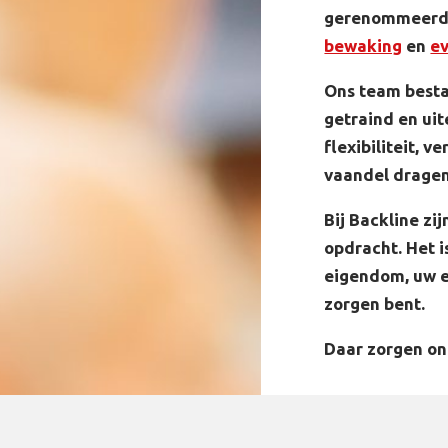
gerenommeerd b
bewaking
en
e
Ons team besta
getraind en ui
flexibiliteit, 
vaandel dragen
Bij Backline zi
opdracht. Het 
eigendom, uw e
zorgen bent.
Daar zorgen on