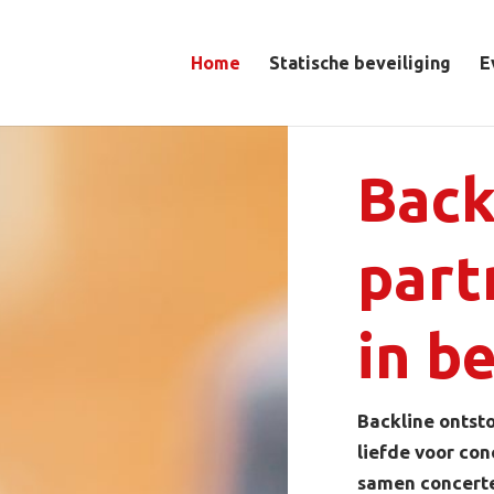
Home
Statische beveiliging
E
Back
part
in b
Backline ontst
liefde voor co
samen concerte