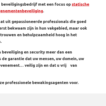
eveiligingsbedrijf met een focus op
statische
venementenbeveiliging
.
at uit gepassioneerde professionals die goed
terst bekwaam zijn in hun vakgebied, maar ook
vertrouwen en behulpzaamheid hoog in het
.
jn beveiliging en security meer dan een
is de garantie dat uw mensen, uw domein, uw
venement… veilig zijn en dat u vrij van
ze professionele bewakingsagenten voor.