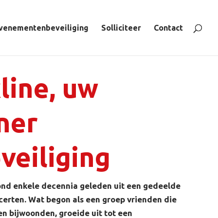
venementenbeveiliging
Solliciteer
Contact
line, uw
ner
eveiliging
ond enkele decennia geleden uit een gedeelde
ncerten. Wat begon als een groep vrienden die
n bijwoonden, groeide uit tot een