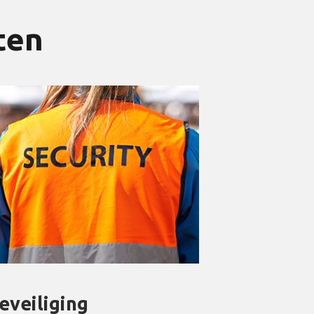
ten
veiliging