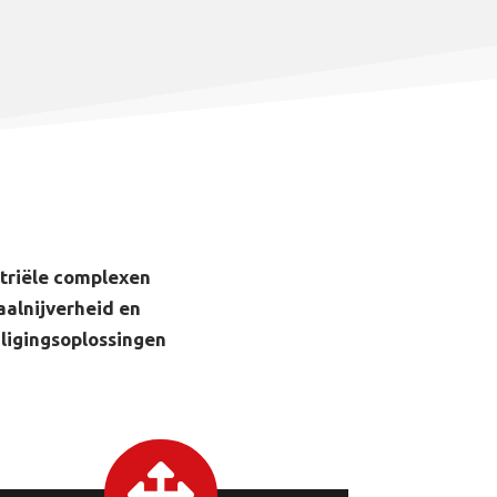
striële complexen
alnijverheid en
ligingsoplossingen
