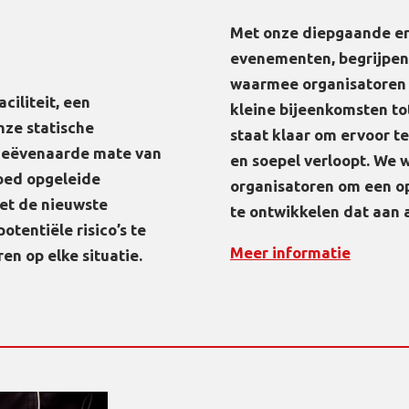
Met onze diepgaande erv
evenementen, begrijpen
waarmee organisatoren
ciliteit, een
kleine bijeenkomsten tot
nze statische
staat klaar om ervoor t
geëvenaarde mate van
en soepel verloopt. We
oed opgeleide
organisatoren om een o
et de nieuwste
te ontwikkelen dat aan 
otentiële risico’s te
Meer informatie
en op elke situatie.